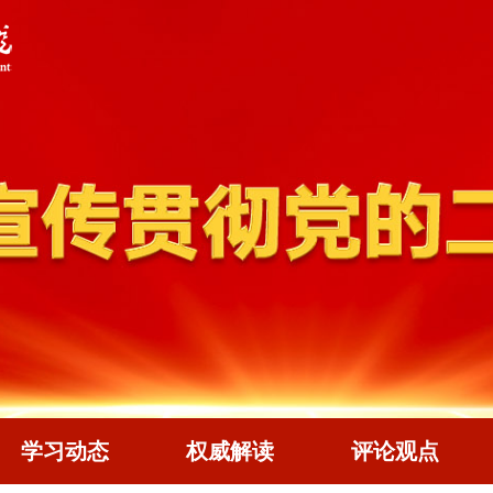
学习动态
权威解读
评论观点