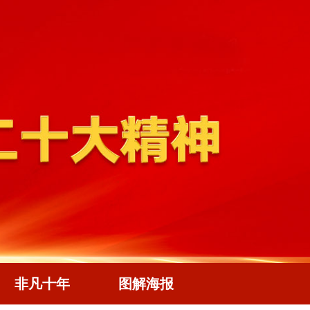
非凡十年
图解海报