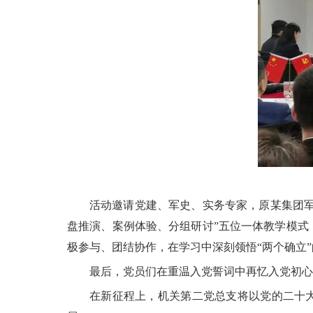
活动邀请党建、军史、实务专家，原某集团军
盘推演、案例体验、分组研讨”五位一体教学模式
极参与、团结协作，在学习中深刻领悟“两个确立
最后，党员们在重温入党誓词中再忆入党初心
在新征程上，机关第二党总支将以党的二十大