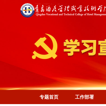
专题首页
工作部署